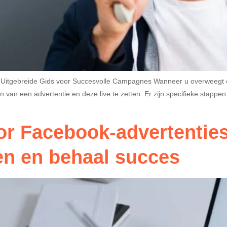
Uitgebreide Gids voor Succesvolle Campagnes Wanneer u overweegt om
ken van een advertentie en deze live te zetten. Er zijn specifieke st
or Facebook-advertenties
en en behaal succes