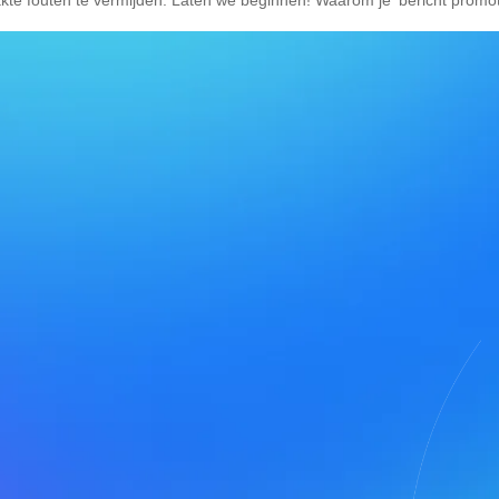
e fouten te vermijden. Laten we beginnen! Waarom je ‘bericht promote