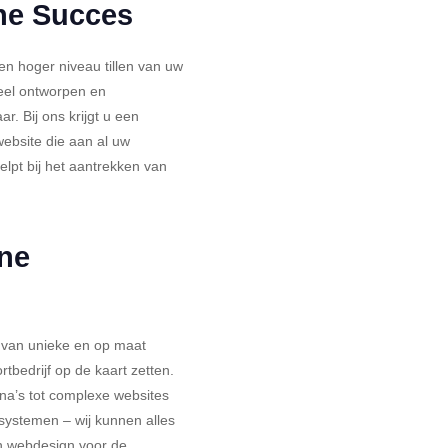
ine Succes
en hoger niveau tillen van uw
neel ontworpen en
. Bij ons krijgt u een
 website die aan al uw
elpt bij het aantrekken van
ne
n van unieke en op maat
tbedrijf op de kaart zetten.
na’s tot complexe websites
systemen – wij kunnen alles
in webdesign voor de