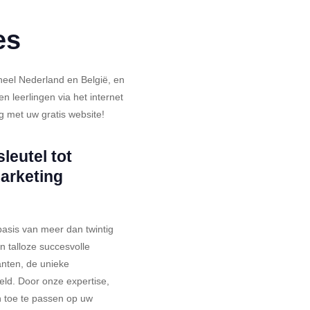
es
heel Nederland en België, en
 leerlingen via het internet
g met uw gratis website!
leutel tot
marketing
basis van meer dan twintig
en talloze succesvolle
nten, de unieke
ld. Door onze expertise,
 toe te passen op uw