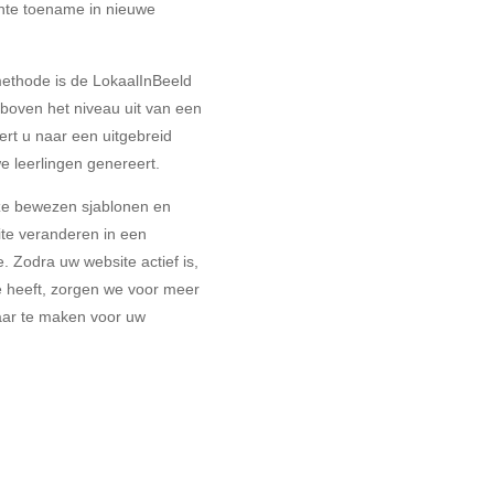
cante toename in nieuwe
.
ethode is de LokaalInBeeld
 boven het niveau uit van een
eert u naar een uitgebreid
e leerlingen genereert.
nze bewezen sjablonen en
te veranderen in een
. Zodra uw website actief is,
te heeft, zorgen we voor meer
aar te maken voor uw