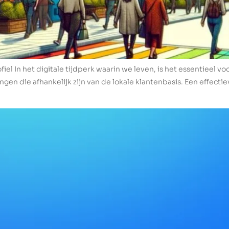
fiel In het digitale tijdperk waarin we leven, is het essentieel v
ngen die afhankelijk zijn van de lokale klantenbasis. Een effecti