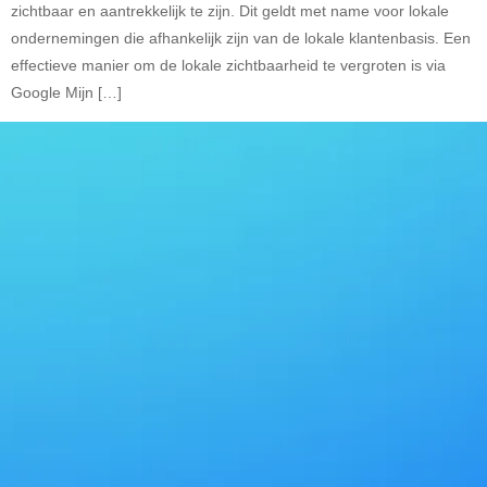
zichtbaar en aantrekkelijk te zijn. Dit geldt met name voor lokale
ondernemingen die afhankelijk zijn van de lokale klantenbasis. Een
effectieve manier om de lokale zichtbaarheid te vergroten is via
Google Mijn […]