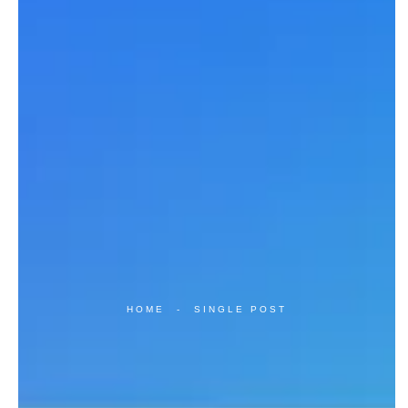
HOME
-
SINGLE POST