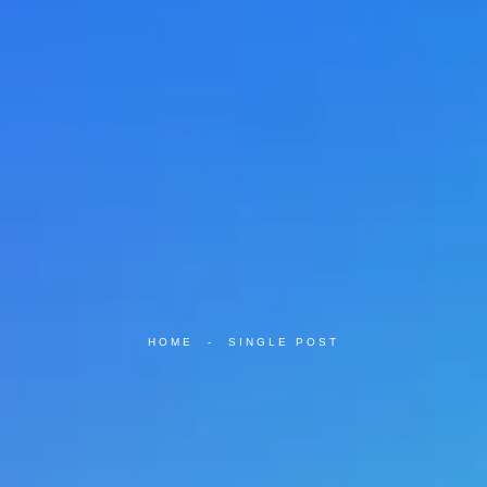
HOME
-
SINGLE POST