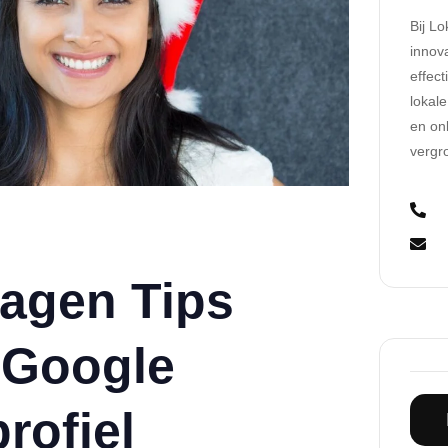
Bij L
innov
effec
lokale
en onl
vergr
dagen Tips
 Google
rofiel