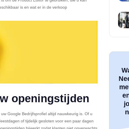
eschikbaar is en wat er in de verkoop
Wa
Ne
met
e
uw openingstijden
j
n
uw Google Bedrijfsprofiel altijd nauwkeurig is. Of u
feestdagen of tijdelijk gesloten voor een paar dagen
peningstijden bijwerkt zodat klanten niet onverwachts