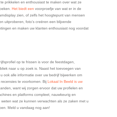
te prikkelen en enthousiast te maken over wat ze
zoeken.
Het biedt een
voorproefje van wat er in de
aamdisplay zien, of zelfs het hoogtepunt van mensen
 uitproberen, foto’s creëren een blijvende
htingen en maken uw klanten enthousiast nog voordat
fsprofiel op te frissen is voor de feestdagen,
liek naar u op zoek is. Naast het toevoegen van
 u ook alle informatie over uw bedrijf bijwerken om
e recensies te voorkomen. Bij
Lokaal In Beeld is uw
handen, want wij zorgen ervoor dat uw profielen en
chines en platforms compleet, nauwkeurig en
ten weten wat ze kunnen verwachten als ze zaken met u
izoen. Meld u vandaag nog aan!