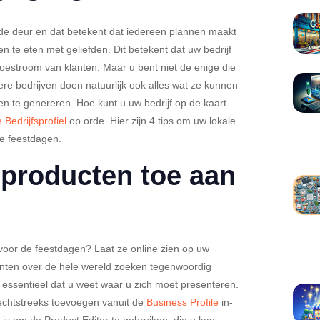
de deur en dat betekent dat iedereen plannen maakt
n te eten met geliefden. Dit betekent dat uw bedrijf
oestroom van klanten. Maar u bent niet de enige die
re bedrijven doen natuurlijk ook alles wat ze kunnen
 te genereren. Hoe kunt u uw bedrijf op de kaart
 Bedrijfsprofiel
op orde. Hier zijn 4 tips om uw lokale
e feestdagen.
 producten toe aan
voor de feestdagen? Laat ze online zien op uw
enten over de hele wereld zoeken tegenwoordig
 essentieel dat u weet waar u zich moet presenteren.
rechtstreeks toevoegen vanuit de
Business Profile
in-
is om de Product Editor te gebruiken, die u kan