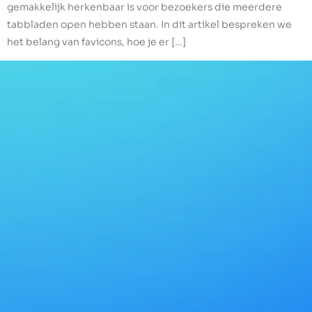
gemakkelijk herkenbaar is voor bezoekers die meerdere
tabbladen open hebben staan. In dit artikel bespreken we
het belang van favicons, hoe je er […]