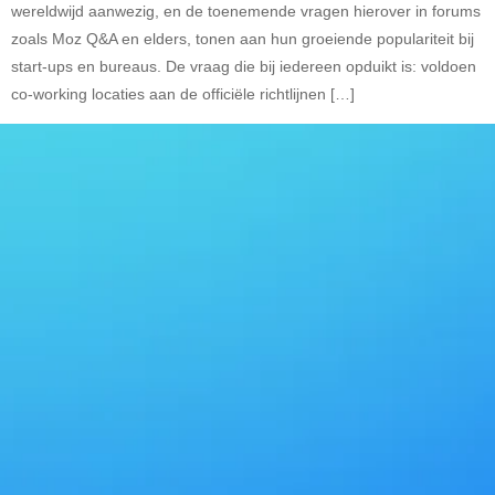
wereldwijd aanwezig, en de toenemende vragen hierover in forums
zoals Moz Q&A en elders, tonen aan hun groeiende populariteit bij
start-ups en bureaus. De vraag die bij iedereen opduikt is: voldoen
co-working locaties aan de officiële richtlijnen […]