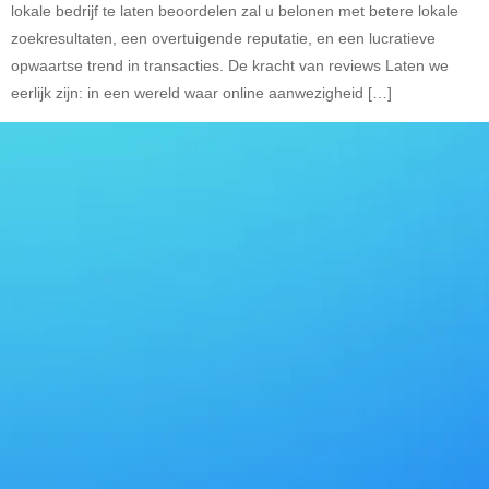
lokale bedrijf te laten beoordelen zal u belonen met betere lokale
zoekresultaten, een overtuigende reputatie, en een lucratieve
opwaartse trend in transacties. De kracht van reviews Laten we
eerlijk zijn: in een wereld waar online aanwezigheid […]