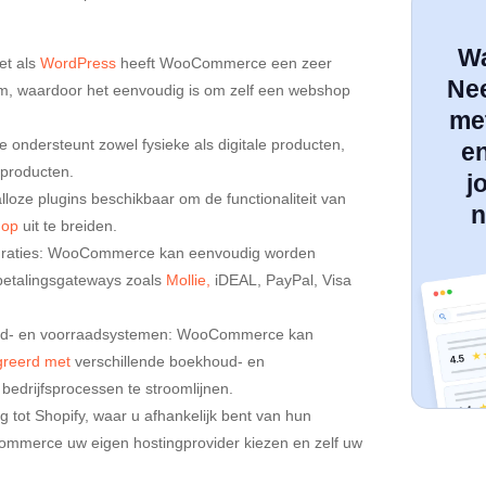
Wa
et als
WordPress
heeft WooCommerce een zeer
Ne
em, waardoor het eenvoudig is om zelf een webshop
met
 ondersteunt zowel fysieke als digitale producten,
e
e producten.
j
alloze plugins beschikbaar om de functionaliteit van
n
hop
uit te breiden.
egraties: WooCommerce kan eenvoudig worden
betalingsgateways zoals
Mollie,
iDEAL, PayPal, Visa
ud- en voorraadsystemen: WooCommerce kan
greerd met
verschillende boekhoud- en
edrijfsprocessen te stroomlijnen.
ng tot Shopify, waar u afhankelijk bent van hun
ommerce uw eigen hostingprovider kiezen en zelf uw