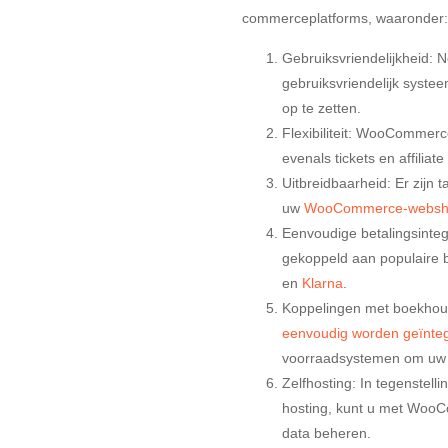
commerceplatforms, waaronder:
Gebruiksvriendelijkheid: N
gebruiksvriendelijk syste
op te zetten.
Flexibiliteit: WooCommerce
evenals tickets en affiliat
Uitbreidbaarheid: Er zijn t
uw
WooCommerce-webs
Eenvoudige betalingsint
gekoppeld aan populaire 
en
Klarna
.
Koppelingen met boekho
eenvoudig worden geïnte
voorraadsystemen om uw b
Zelfhosting: In tegenstelli
hosting, kunt u met WooC
data beheren.