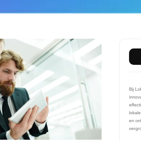
Bij L
innov
effec
lokale
en onl
vergr